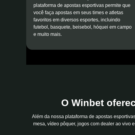
plataforma de apostas esportivas permite que
você faça apostas em seus times e atletas
favoritos em diversos esportes, incluindo
futebol, basquete, beisebol, hóquei em campo
e muito mais.
O Winbet ofere
Além da nossa plataforma de apostas esportiva
mesa, vídeo pôquer, jogos com dealer ao vivo 