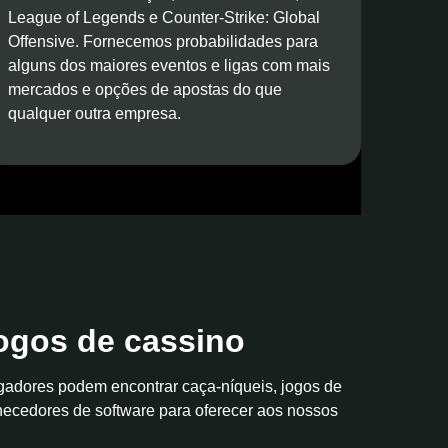
League of Legends e Counter-Strike: Global
Offensive. Fornecemos probabilidades para
alguns dos maiores eventos e ligas com mais
mercados e opções de apostas do que
qualquer outra empresa.
ogos de cassino
gadores podem encontrar caça-níqueis, jogos de
necedores de software para oferecer aos nossos