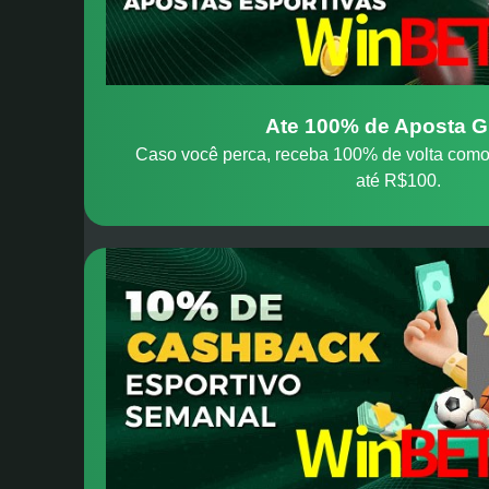
Ate 100% de Aposta Gr
Caso você perca, receba 100% de volta como
até R$100.