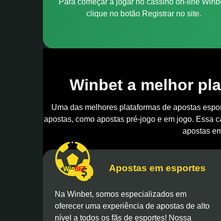
Para começar a jogar no cassino on-line Winb
clique no botão Registrar no site.
Winbet a melhor pla
Uma das melhores plataformas de apostas esporti
apostas, como apostas pré-jogo e em jogo. Essa ca
apostas em
Apostas em esportes
Na Winbet, somos especializados em
oferecer uma experiência de apostas de alto
nível a todos os fãs de esportes! Nossa