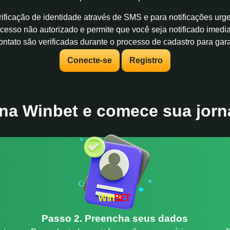
erificação de identidade através de SMS e para notificações ur
acesso não autorizado e permite que você seja notificado imedi
ntato são verificadas durante o processo de cadastro para gara
Conecte-se
Registro
 na Winbet e comece sua jorn
Passo 2. Preencha seus dados