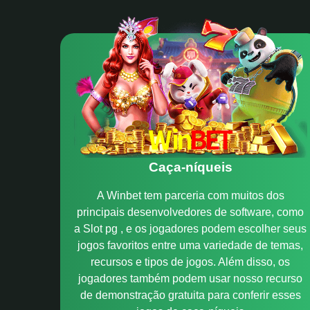
Caça-níqueis
A Winbet tem parceria com muitos dos
principais desenvolvedores de software, como
a Slot pg , e os jogadores podem escolher seus
jogos favoritos entre uma variedade de temas,
recursos e tipos de jogos. Além disso, os
jogadores também podem usar nosso recurso
de demonstração gratuita para conferir esses