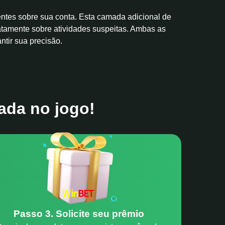
gentes sobre sua conta. Esta camada adicional de
atamente sobre atividades suspeitas. Ambas as
ntir sua precisão.
ada no jogo!
Passo 3. Solicite seu prêmio