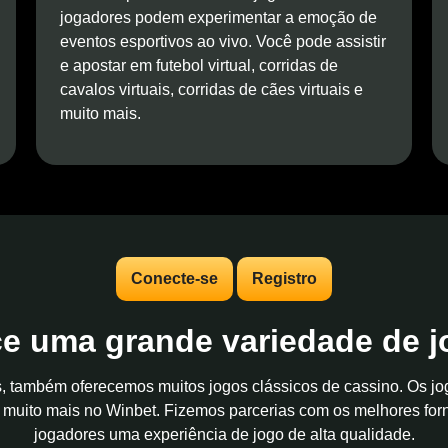
jogadores podem experimentar a emoção de
eventos esportivos ao vivo. Você pode assistir
e apostar em futebol virtual, corridas de
cavalos virtuais, corridas de cães virtuais e
muito mais.
Conecte-se
Registro
ce uma grande variedade de j
s, também oferecemos muitos jogos clássicos de cassino. Os jo
e muito mais no Winbet. Fizemos parcerias com os melhores for
jogadores uma experiência de jogo de alta qualidade.