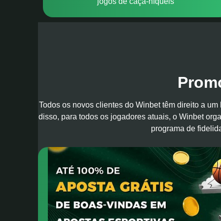
jogos de caça-níqueis
Promo
Todos os novos clientes do Winbet têm direito a um
disso, para todos os jogadores atuais, o Winbet o
programa de fidelid