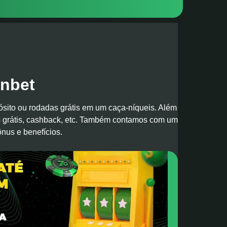
nbet
ósito ou rodadas grátis em um caça-níqueis. Além
s grátis, cashback, etc. Também contamos com um
nus e benefícios.